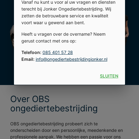
Vanaf nu kunt u voor al uw vragen en diensten
terecht bij Jonker Ongediertebestrijding. Wij
zetten de betrouwbare service en kwaliteit
voort waar u gewend aan bent.
Heeft u vragen over de overname? Neem
gerust contact met ons op:
Telefoon:
085 401 57 28
Email:
info@ongediertebestrijdingjonker.nl
SLUITEN
Over OBS
ongediertebestrijding
OBS ongediertebestrijding probeert zich te
onderscheiden door een persoonlijke, meedenkende en
professionele aanpak. We hebben een passie voor ons