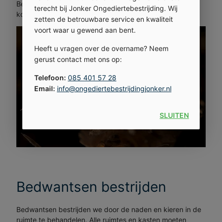
Bedwantsen zijn parasieten die ‘s avonds tevoorschijn
terecht bij Jonker Ongediertebestrijding. Wij
komen om zich te voeden van bloed.
zetten de betrouwbare service en kwaliteit
voort waar u gewend aan bent.
Heeft u vragen over de overname? Neem
gerust contact met ons op:
Telefoon:
085 401 57 28
Email:
info@ongediertebestrijdingjonker.nl
SLUITEN
Bedwantsen bestrijden
Bedwantsen bestrijden we door de naden en kieren in de
ruimte te behandelen. Alle ruimtes en kasten moeten